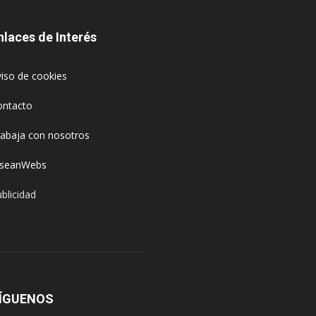
nlaces de Interés
iso de cookies
ontacto
rabaja con nosotros
oseanWebs
blicidad
ÍGUENOS