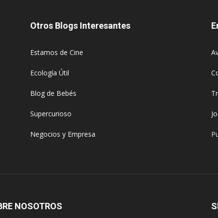
Otros Blogs Interesantes
E
Estamos de Cine
Av
Ecología Útil
C
Blog de Bebés
T
Supercurioso
J
Negocios y Empresa
Pu
BRE NOSOTROS
S