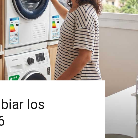
biar los
6