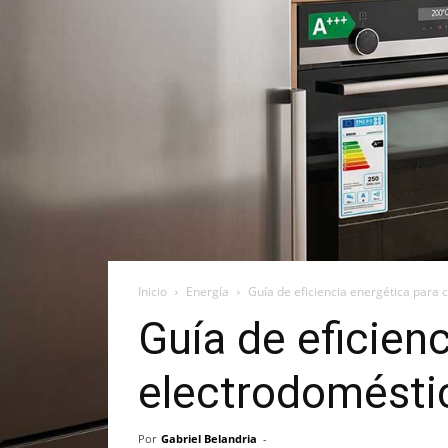
Inicio
Energía
Guía de eficiencia energética para 
Guía de eficien
electrodomésti
Por
Gabriel Belandria
-