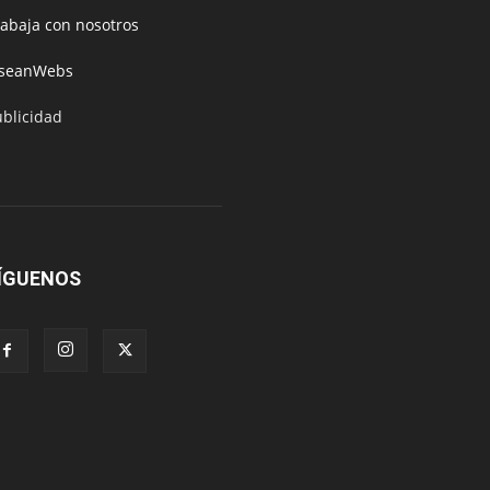
rabaja con nosotros
oseanWebs
ublicidad
ÍGUENOS