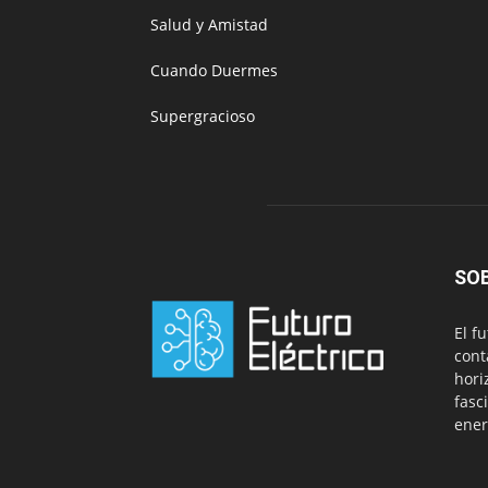
Salud y Amistad
Cuando Duermes
Supergracioso
SO
El f
cont
hori
fasci
ener