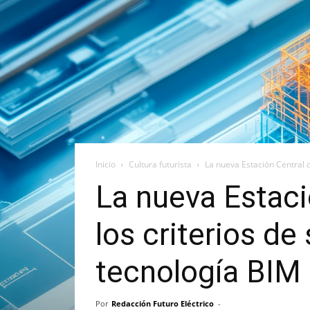
Inicio
Cultura futurista
La nueva Estación Central de
La nueva Estaci
los criterios de 
tecnología BIM
Por
Redacción Futuro Eléctrico
-