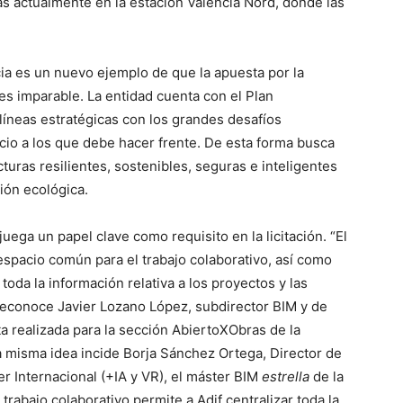
s actualmente en la estación València Nord, donde las
cia es un nuevo ejemplo de que la apuesta por la
 es imparable. La entidad cuenta con el Plan
líneas estratégicas con los grandes desafíos
cio a los que debe hacer frente. De esta forma busca
cturas resilientes, sostenibles, seguras e inteligentes
ión ecológica.
juega un papel clave como requisito en la licitación. “El
espacio común para el trabajo colaborativo, así como
toda la información relativa a los proyectos y las
 reconoce Javier Lozano López, subdirector BIM y de
ta realizada para la sección AbiertoXObras de la
 misma idea incide Borja Sánchez Ortega, Director de
 Internacional (+IA y VR), el máster BIM
estrella
de la
abajo colaborativo permite a Adif centralizar toda la