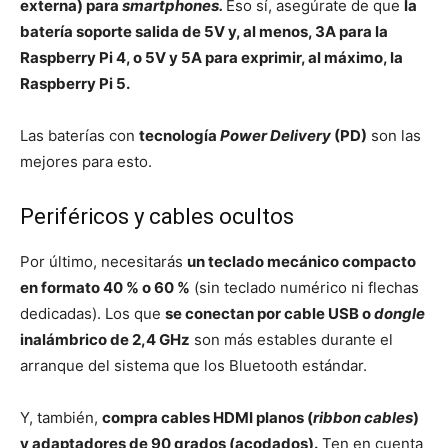
externa) para
smartphones.
Eso sí, asegúrate de que
la
batería soporte salida de 5V y, al menos, 3A para la
Raspberry Pi 4, o 5V y 5A para exprimir, al máximo, la
Raspberry Pi 5.
Las baterías con
tecnología
Power Delivery
(PD)
son las
mejores para esto.
Periféricos y cables ocultos
Por último, necesitarás
un teclado mecánico compacto
en formato 40 % o 60 %
(sin teclado numérico ni flechas
dedicadas). Los que
se conectan por cable USB o
dongle
inalámbrico de 2,4 GHz
son más estables durante el
arranque del sistema que los Bluetooth estándar.
Y, también,
compra cables HDMI planos (
ribbon cables
)
y adaptadores de 90 grados (acodados).
Ten en cuenta