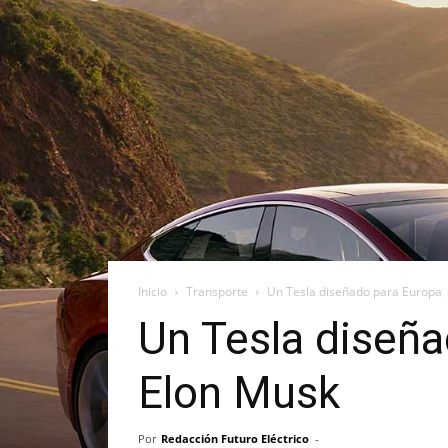
Inicio
Transporte
Un Tesla diseñado para Europa 
Un Tesla diseña
Elon Musk
Por
Redacción Futuro Eléctrico
-