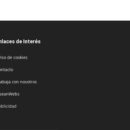
nlaces de Interés
iso de cookies
ontacto
rabaja con nosotros
oseanWebs
ublicidad