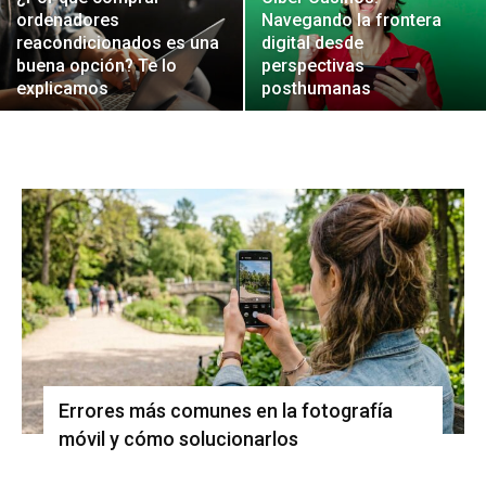
ordenadores
Navegando la frontera
reacondicionados es una
digital desde
buena opción? Te lo
perspectivas
explicamos
posthumanas
Errores más comunes en la fotografía
móvil y cómo solucionarlos